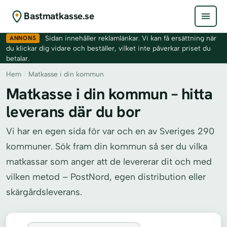
Bastmatkasse.se
ANNONS
Sidan innehåller reklamlänkar. Vi kan få ersättning när
du klickar dig vidare och beställer, vilket inte påverkar priset du
betalar.
Hem
/
Matkasse i din kommun
Matkasse i din kommun – hitta
leverans där du bor
Vi har en egen sida för var och en av Sveriges 290
kommuner. Sök fram din kommun så ser du vilka
matkassar som anger att de levererar dit och med
vilken metod – PostNord, egen distribution eller
skärgårdsleverans.