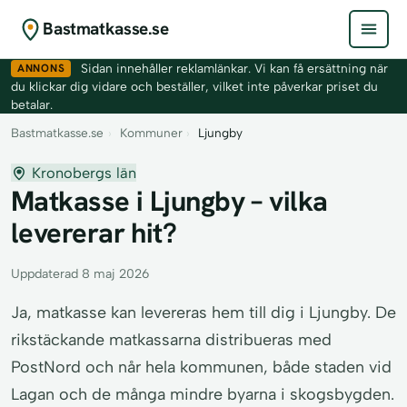
Bastmatkasse.se
ANNONS
Sidan innehåller reklamlänkar. Vi kan få ersättning när
du klickar dig vidare och beställer, vilket inte påverkar priset du
betalar.
Bastmatkasse.se
›
Kommuner
›
Ljungby
Kronobergs län
Matkasse i Ljungby – vilka
levererar hit?
Uppdaterad 8 maj 2026
Ja, matkasse kan levereras hem till dig i Ljungby. De
rikstäckande matkassarna distribueras med
PostNord och når hela kommunen, både staden vid
Lagan och de många mindre byarna i skogsbygden.