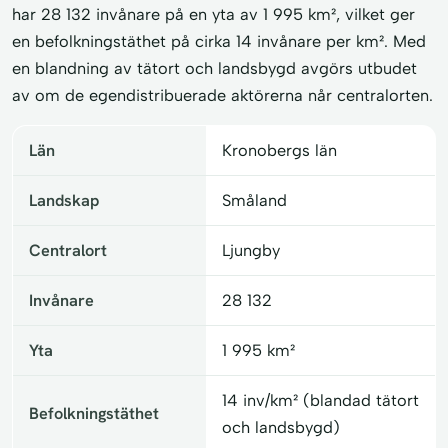
har 28 132 invånare på en yta av 1 995 km², vilket ger
en befolkningstäthet på cirka 14 invånare per km². Med
en blandning av tätort och landsbygd avgörs utbudet
av om de egendistribuerade aktörerna når centralorten.
Län
Kronobergs län
Landskap
Småland
Centralort
Ljungby
Invånare
28 132
Yta
1 995 km²
14 inv/km² (blandad tätort
Befolkningstäthet
och landsbygd)