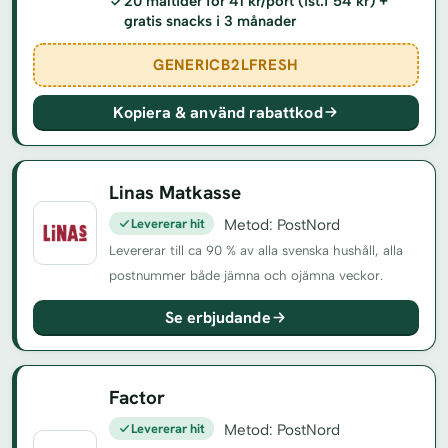
20 måltider för 41 kr/port (ist.f 54 kr) +
gratis snacks i 3 månader
GENERICB2LFRESH
Kopiera & använd rabattkod
Linas Matkasse
Levererar hit
Metod: PostNord
Levererar till ca 90 % av alla svenska hushåll, alla
postnummer både jämna och ojämna veckor.
Se erbjudande
Factor
Levererar hit
Metod: PostNord