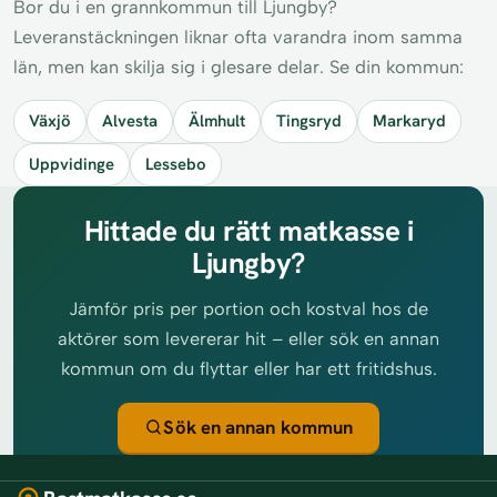
Bor du i en grannkommun till Ljungby?
Leveranstäckningen liknar ofta varandra inom samma
län, men kan skilja sig i glesare delar. Se din kommun:
Växjö
Alvesta
Älmhult
Tingsryd
Markaryd
Uppvidinge
Lessebo
Hittade du rätt matkasse i
Ljungby?
Jämför pris per portion och kostval hos de
aktörer som levererar hit – eller sök en annan
kommun om du flyttar eller har ett fritidshus.
Sök en annan kommun