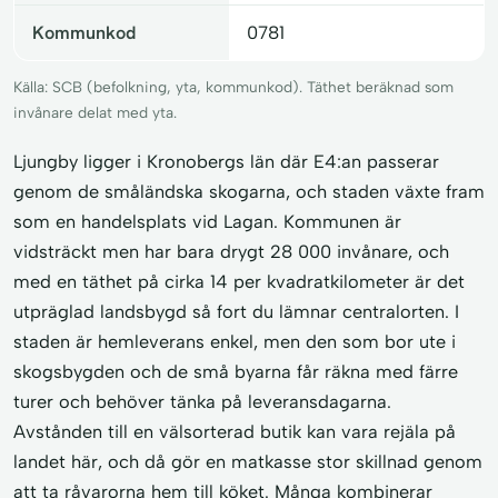
Kommunkod
0781
Källa: SCB (befolkning, yta, kommunkod). Täthet beräknad som
invånare delat med yta.
Ljungby ligger i Kronobergs län där E4:an passerar
genom de småländska skogarna, och staden växte fram
som en handelsplats vid Lagan. Kommunen är
vidsträckt men har bara drygt 28 000 invånare, och
med en täthet på cirka 14 per kvadratkilometer är det
utpräglad landsbygd så fort du lämnar centralorten. I
staden är hemleverans enkel, men den som bor ute i
skogsbygden och de små byarna får räkna med färre
turer och behöver tänka på leveransdagarna.
Avstånden till en välsorterad butik kan vara rejäla på
landet här, och då gör en matkasse stor skillnad genom
att ta råvarorna hem till köket. Många kombinerar