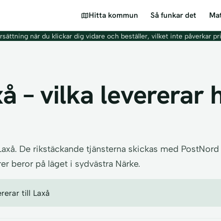
Hitta kommun
Så funkar det
Mat
sättning när du klickar dig vidare och beställer, vilket inte påverkar pr
 – vilka levererar h
 Laxå. De rikstäckande tjänsterna skickas med PostNord 
r beror på läget i sydvästra Närke.
erar till Laxå