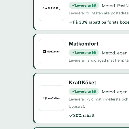
Levererar hit
Metod: PostN
Levererar till nästan alla postadre
Få 30% rabatt på första bo
Matkomfort
Levererar hit
Metod: egen 
Levererar färdiglagad mat hem; t
KraftKöket
Levererar hit
Metod: egen d
Levererar kyld mat i mellersta och
Uppsala).
30% rabatt