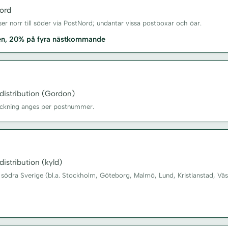
ord
sser norr till söder via PostNord; undantar vissa postboxar och öar.
xen, 20% på fyra nästkommande
distribution (Gordon)
äckning anges per postnummer.
istribution (kyld)
 södra Sverige (bl.a. Stockholm, Göteborg, Malmö, Lund, Kristianstad, Väs