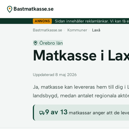
Bastmatkasse.se
ANNONS
Sidan innehåller reklamlänkar. Vi kan få er
Bastmatkasse.se
›
Kommuner
›
Laxå
Örebro län
Matkasse i Laxå
Uppdaterad 8 maj 2026
Ja, matkasse kan levereras hem till dig i
landsbygd, medan antalet regionala aktöre
9 av 13
matkassar anger att de lever