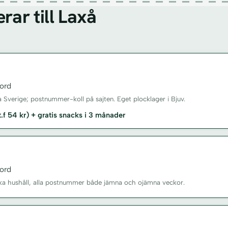
ar till Laxå
ord
a Sverige; postnummer-koll på sajten. Eget plocklager i Bjuv.
st.f 54 kr) + gratis snacks i 3 månader
ord
enska hushåll, alla postnummer både jämna och ojämna veckor.