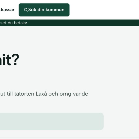
kassar
Sök din kommun
iset du betalar.
it?
ut till tätorten Laxå och omgivande