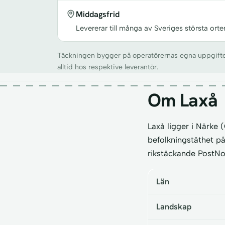
Middagsfrid
Levererar till många av Sveriges största orte
Täckningen bygger på operatörernas egna uppgifter o
alltid hos respektive leverantör.
Om Laxå
Laxå ligger i Närke
befolkningstäthet p
rikstäckande PostN
Län
Landskap