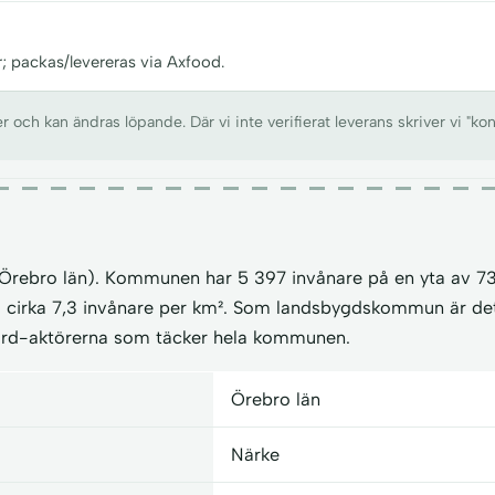
r; packas/levereras via Axfood.
ch kan ändras löpande. Där vi inte verifierat leverans skriver vi "kon
 (Örebro län). Kommunen har 5 397 invånare på en yta av 73
å cirka 7,3 invånare per km². Som landsbygdskommun är de
ord-aktörerna som täcker hela kommunen.
Örebro län
Närke