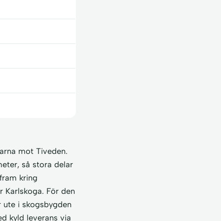
garna mot Tiveden.
eter, så stora delar
fram kring
er Karlskoga. För den
r ute i skogsbygden
d kyld leverans via