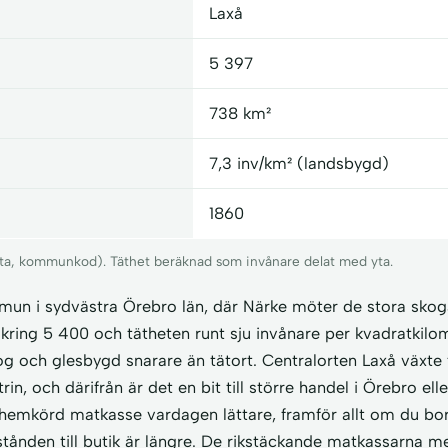
Laxå
5 397
738 km²
7,3 inv/km² (landsbygd)
1860
 yta, kommunkod). Täthet beräknad som invånare delat med yta.
mmun i sydvästra Örebro län, där Närke möter de stora sko
ring 5 400 och tätheten runt sju invånare per kvadratkilom
 och glesbygd snarare än tätort. Centralorten Laxå växte 
in, och därifrån är det en bit till större handel i Örebro ell
hemkörd matkasse vardagen lättare, framför allt om du bo
ånden till butik är längre. De rikstäckande matkassarna me