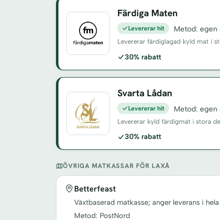
Färdiga Maten
Levererar hit
Metod: egen d
Levererar färdiglagad kyld mat i s
30% rabatt
Svarta Lådan
Levererar hit
Metod: egen d
Levererar kyld färdigmat i stora d
30% rabatt
ÖVRIGA MATKASSAR FÖR LAXÅ
Betterfeast
Växtbaserad matkasse; anger leverans i hela
Metod: PostNord