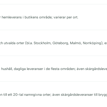
r hemleverans i butikens område; varierar per ort.
och utvalda orter (bl.a. Stockholm, Göteborg, Malmö, Norrköping), e
s hushåll, dagliga leveranser i de flesta områden; även skärgårdsleve
n till ett 20-tal namngivna orter; även skärgårdsleveranser till bryg