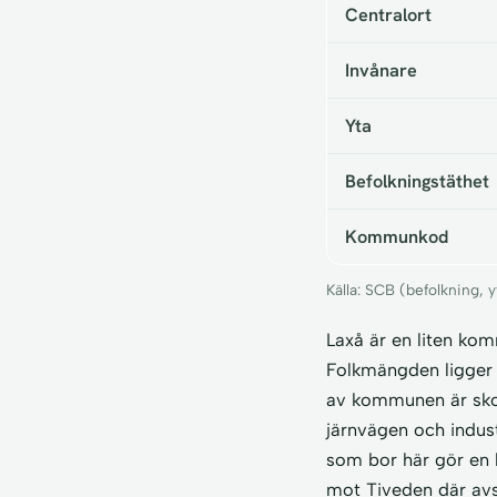
Centralort
Invånare
Yta
Befolkningstäthet
Kommunkod
Källa: SCB (befolkning,
Laxå är en liten ko
Folkmängden ligger k
av kommunen är skog
järnvägen och industr
som bor här gör en 
mot Tiveden där avst