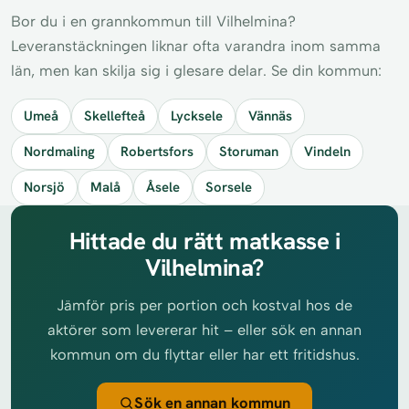
Bor du i en grannkommun till Vilhelmina?
Leveranstäckningen liknar ofta varandra inom samma
län, men kan skilja sig i glesare delar. Se din kommun:
Umeå
Skellefteå
Lycksele
Vännäs
Nordmaling
Robertsfors
Storuman
Vindeln
Norsjö
Malå
Åsele
Sorsele
Hittade du rätt matkasse i
Vilhelmina?
Jämför pris per portion och kostval hos de
aktörer som levererar hit – eller sök en annan
kommun om du flyttar eller har ett fritidshus.
Sök en annan kommun