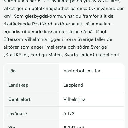
Kommunen har 6 172 invånare på en yta av 8 741 km²,
vilket ger en befolkningstäthet på cirka 0,7 invånare per
km². Som glesbygdskommun har du framför allt de
rikstäckande PostNord-aktörerna att välja mellan –
egendistribuerade kassar når sällan så här långt.
Eftersom Vilhelmina ligger i norra Sverige faller de
aktörer som anger "mellersta och södra Sverige"
(KraftKöket, Färdiga Maten, Svarta Lådan) i regel bort.
Län
Västerbottens län
Landskap
Lappland
Centralort
Vilhelmina
Invånare
6 172
Yta
8 741 km²