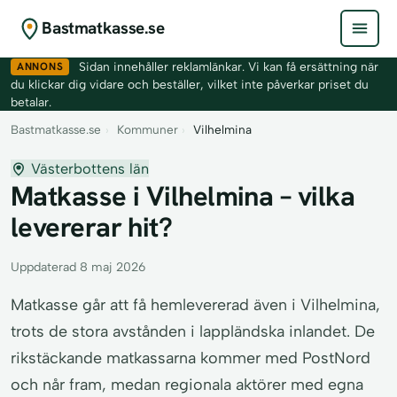
Bastmatkasse.se
ANNONS
Sidan innehåller reklamlänkar. Vi kan få ersättning när
du klickar dig vidare och beställer, vilket inte påverkar priset du
betalar.
Bastmatkasse.se
›
Kommuner
›
Vilhelmina
Västerbottens län
Matkasse i Vilhelmina – vilka
levererar hit?
Uppdaterad 8 maj 2026
Matkasse går att få hemlevererad även i Vilhelmina,
trots de stora avstånden i lappländska inlandet. De
rikstäckande matkassarna kommer med PostNord
och når fram, medan regionala aktörer med egna