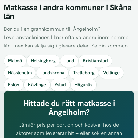
Matkasse i andra kommuner i Skåne
län
Bor du i en grannkommun till Ängelholm?
Leveranstäckningen liknar ofta varandra inom samma
län, men kan skilja sig i glesare delar. Se din kommun:
Malmö
Helsingborg
Lund
Kristianstad
Hässleholm
Landskrona
Trelleborg
Vellinge
Eslöv
Kävlinge
Ystad
Höganäs
Hittade du rätt matkasse i
Ängelholm?
Jämför pris per portion och kostval hos de
aktörer som levererar hit – eller sök en annan