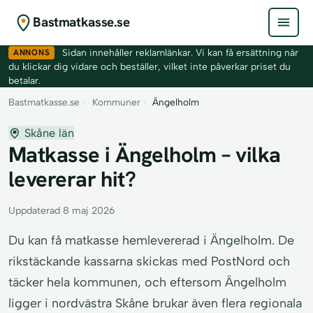
Bastmatkasse.se
ANNONS
Sidan innehåller reklamlänkar. Vi kan få ersättning när
du klickar dig vidare och beställer, vilket inte påverkar priset du
betalar.
Bastmatkasse.se
›
Kommuner
›
Ängelholm
Skåne län
Matkasse i Ängelholm – vilka
levererar hit?
Uppdaterad 8 maj 2026
Du kan få matkasse hemlevererad i Ängelholm. De
rikstäckande kassarna skickas med PostNord och
täcker hela kommunen, och eftersom Ängelholm
ligger i nordvästra Skåne brukar även flera regionala