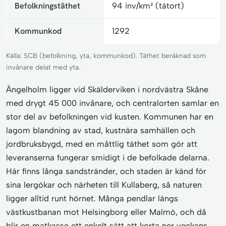
Befolkningstäthet
94 inv/km² (tätort)
Kommunkod
1292
Källa: SCB (befolkning, yta, kommunkod). Täthet beräknad som
invånare delat med yta.
Ängelholm ligger vid Skälderviken i nordvästra Skåne
med drygt 45 000 invånare, och centralorten samlar en
stor del av befolkningen vid kusten. Kommunen har en
lagom blandning av stad, kustnära samhällen och
jordbruksbygd, med en måttlig täthet som gör att
leveranserna fungerar smidigt i de befolkade delarna.
Här finns långa sandstränder, och staden är känd för
sina lergökar och närheten till Kullaberg, så naturen
ligger alltid runt hörnet. Många pendlar längs
västkustbanan mot Helsingborg eller Malmö, och då
blir en matkasse ett enkelt sätt att korta ner veckans