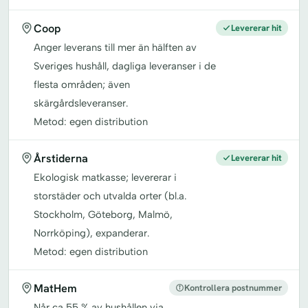
Coop
Levererar hit
Anger leverans till mer än hälften av
Sveriges hushåll, dagliga leveranser i de
flesta områden; även
skärgårdsleveranser.
Metod: egen distribution
Årstiderna
Levererar hit
Ekologisk matkasse; levererar i
storstäder och utvalda orter (bl.a.
Stockholm, Göteborg, Malmö,
Norrköping), expanderar.
Metod: egen distribution
MatHem
Kontrollera postnummer
Når ca 55 % av hushållen via