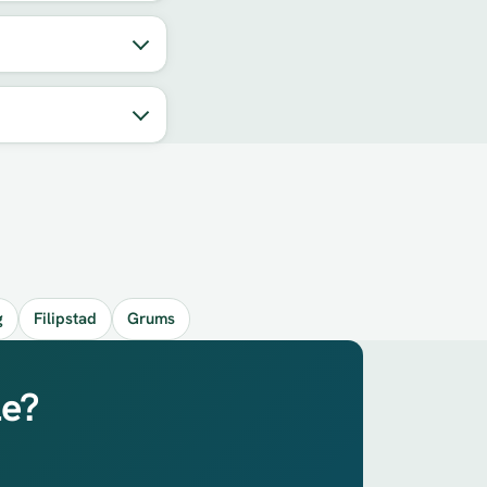
g
Filipstad
Grums
le?