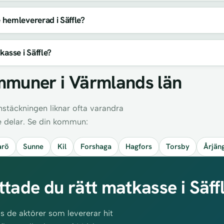
hemlevererad i Säffle?
asse i Säffle?
mmuner i Värmlands län
nstäckningen liknar ofta varandra
e delar. Se din kommun:
rö
Sunne
Kil
Forshaga
Hagfors
Torsby
Årjän
ttade du rätt matkasse i Säff
s de aktörer som levererar hit