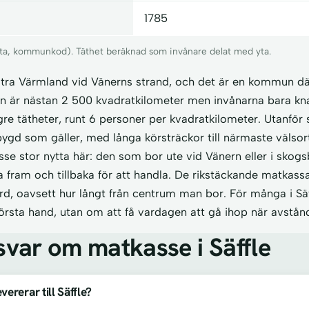
1785
 yta, kommunkod). Täthet beräknad som invånare delat med yta.
västra Värmland vid Vänerns strand, och det är en kommun d
an är nästan 2 500 kvadratkilometer men invånarna bara kna
gre tätheter, runt 6 personer per kvadratkilometer. Utanför 
gd som gäller, med långa körsträckor till närmaste välsort
se stor nytta här: den som bor ute vid Vänern eller i skog
 fram och tillbaka för att handla. De rikstäckande matkassa
d, oavsett hur långt från centrum man bor. För många i Säf
örsta hand, utan om att få vardagen att gå ihop när avstånd
svar om matkasse i Säffle
ererar till Säffle?