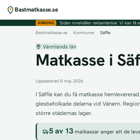
Bastmatkasse.se
ANNONS
Sidan innehåller reklamlänkar. Vi kan få er
Bastmatkasse.se
›
Kommuner
›
Säffle
Värmlands län
Matkasse i Säff
Uppdaterad 8 maj 2026
I Säffle kan du få matkasse hemleverera
glesbefolkade delarna vid Vänern. Regiona
större städernas lager.
5 av 13
matkassar anger att de levere