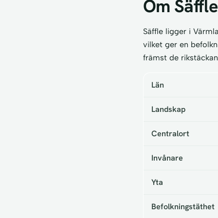
Om Säffle
Säffle ligger i Vär
vilket ger en befol
främst de rikstäck
Län
Landskap
Centralort
Invånare
Yta
Befolkningstäthet