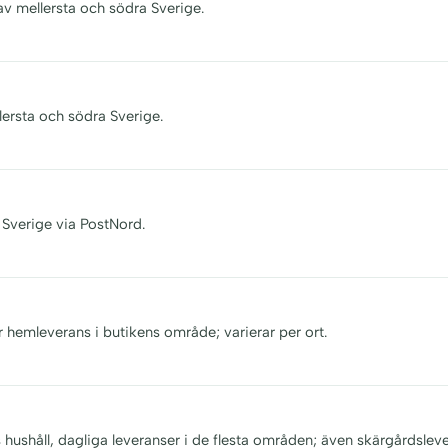
av mellersta och södra Sverige.
lersta och södra Sverige.
 Sverige via PostNord.
r hemleverans i butikens område; varierar per ort.
s hushåll, dagliga leveranser i de flesta områden; även skärgårdsleve