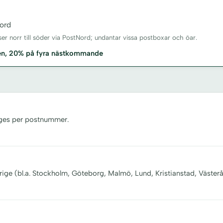
ord
sser norr till söder via PostNord; undantar vissa postboxar och öar.
xen, 20% på fyra nästkommande
nges per postnummer.
rige (bl.a. Stockholm, Göteborg, Malmö, Lund, Kristianstad, Västerå