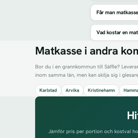
Får man matkasse 
Vad kostar en matk
Matkasse i andra ko
Bor du i en grannkommun till Säffle? Levera
inom samma län, men kan skilja sig i glesar
Karlstad
Arvika
Kristinehamn
Hamma
Hi
Jämför pris per portion och kostval ho