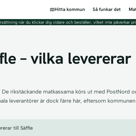
Hitta kommun
Så funkar det
Mat
sättning när du klickar dig vidare och beställer, vilket inte påverkar pr
le – vilka levererar 
d. De rikstäckande matkassarna körs ut med PostNord oc
la leverantörer är dock färre här, eftersom kommunen är 
rar till Säffle