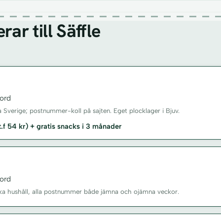
ar till Säffle
ord
a Sverige; postnummer-koll på sajten. Eget plocklager i Bjuv.
st.f 54 kr) + gratis snacks i 3 månader
ord
enska hushåll, alla postnummer både jämna och ojämna veckor.