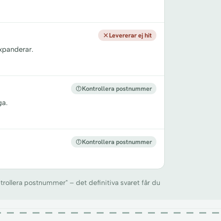
Levererar ej hit
xpanderar.
Kontrollera postnummer
ga.
Kontrollera postnummer
trollera postnummer" – det definitiva svaret får du