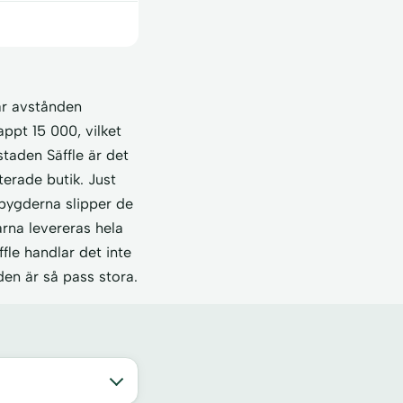
är avstånden
ppt 15 000, vilket
staden Säffle är det
erade butik. Just
sbygderna slipper de
rna levereras hela
fle handlar det inte
en är så pass stora.