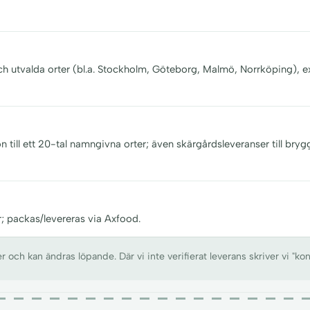
och utvalda orter (bl.a. Stockholm, Göteborg, Malmö, Norrköping), e
n till ett 20-tal namngivna orter; även skärgårdsleveranser till bryg
r; packas/levereras via Axfood.
ch kan ändras löpande. Där vi inte verifierat leverans skriver vi "kon