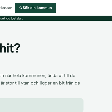
kassar
Sök din kommun
iset du betalar.
hit?
h når hela kommunen, ända ut till de
stor till ytan och ligger en bit från de