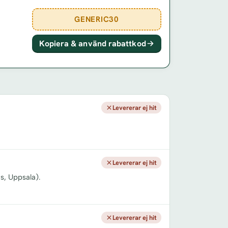
GENERIC30
Kopiera & använd rabattkod
Levererar ej hit
Levererar ej hit
s, Uppsala).
Levererar ej hit