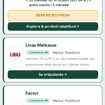
20 måltider för 41 kr/port (ist.f 54 kr) +
gratis snacks i 3 månader
GENERICB2LFRESH
Kopiera & använd rabattkod
Linas Matkasse
Levererar hit
Metod: PostNord
Levererar till ca 90 % av alla svenska hushåll, alla
postnummer både jämna och ojämna veckor.
Se erbjudande
Factor
Levererar hit
Metod: PostNord