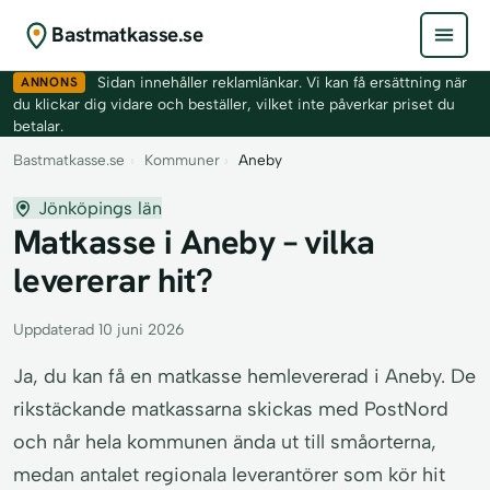
Bastmatkasse.se
ANNONS
Sidan innehåller reklamlänkar. Vi kan få ersättning när
du klickar dig vidare och beställer, vilket inte påverkar priset du
betalar.
Bastmatkasse.se
›
Kommuner
›
Aneby
Jönköpings län
Matkasse i Aneby – vilka
levererar hit?
Uppdaterad 10 juni 2026
Ja, du kan få en matkasse hemlevererad i Aneby. De
rikstäckande matkassarna skickas med PostNord
och når hela kommunen ända ut till småorterna,
medan antalet regionala leverantörer som kör hit