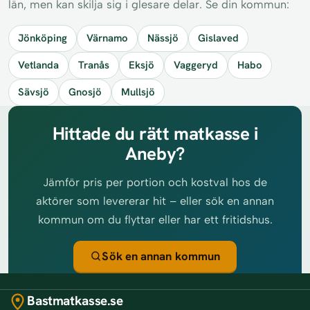
län, men kan skilja sig i glesare delar. Se din kommun:
Jönköping
Värnamo
Nässjö
Gislaved
Vetlanda
Tranås
Eksjö
Vaggeryd
Habo
Sävsjö
Gnosjö
Mullsjö
Hittade du rätt matkasse i
Aneby?
Jämför pris per portion och kostval hos de
aktörer som levererar hit – eller sök en annan
kommun om du flyttar eller har ett fritidshus.
Sök en annan kommun
Bastmatkasse.se