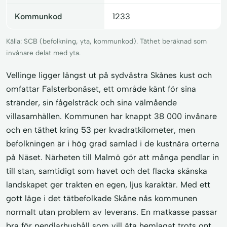
Kommunkod
1233
Källa: SCB (befolkning, yta, kommunkod). Täthet beräknad som
invånare delat med yta.
Vellinge ligger längst ut på sydvästra Skånes kust och
omfattar Falsterbonäset, ett område känt för sina
stränder, sin fågelsträck och sina välmående
villasamhällen. Kommunen har knappt 38 000 invånare
och en täthet kring 53 per kvadratkilometer, men
befolkningen är i hög grad samlad i de kustnära orterna
på Näset. Närheten till Malmö gör att många pendlar in
till stan, samtidigt som havet och det flacka skånska
landskapet ger trakten en egen, ljus karaktär. Med ett
gott läge i det tätbefolkade Skåne nås kommunen
normalt utan problem av leverans. En matkasse passar
bra för pendlarhushåll som vill äta hemlagat trots ont