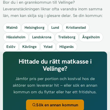
Bor du i en grannkommun till Vellinge?
Leveranstäckningen liknar ofta varandra inom samma
län, men kan skilja sig i glesare delar. Se din kommun:
Malmö
Helsingborg
Lund
Kristianstad
Hässleholm
Landskrona
Trelleborg
Ängelholm
Eslöv
Kävlinge
Ystad
Höganäs
Hittade du rätt matkasse i
Vellinge?
Jämför pris per portion och kostval hos de
aktörer som levererar hit – eller sök en annan
kommun om du flyttar eller har ett fritidshus.
Sök en annan kommun