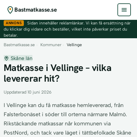
Bastmatkasse.se
ANNONS
Sidan innehåller reklamlänkar. Vi kan få ersättning när
du klickar dig vidare och beställer, vilket inte påverkar priset du
betalar.
Bastmatkasse.se
›
Kommuner
›
Vellinge
Skåne län
Matkasse i Vellinge – vilka
levererar hit?
Uppdaterad 10 juni 2026
I Vellinge kan du få matkasse hemlevererad, från
Falsterbonäset i söder till orterna närmare Malmö.
Rikstäckande matkassar når kommunen via
PostNord, och tack vare läget i tättbefolkade Skåne