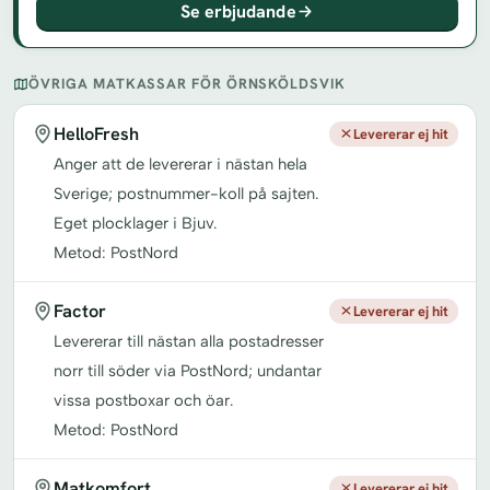
Se erbjudande
ÖVRIGA MATKASSAR FÖR ÖRNSKÖLDSVIK
HelloFresh
Levererar ej hit
Anger att de levererar i nästan hela
Sverige; postnummer-koll på sajten.
Eget plocklager i Bjuv.
Metod: PostNord
Factor
Levererar ej hit
Levererar till nästan alla postadresser
norr till söder via PostNord; undantar
vissa postboxar och öar.
Metod: PostNord
Matkomfort
Levererar ej hit