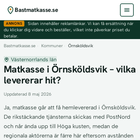
Bastmatkasse.se
ANNONS
Sidan innehåller reklamlänkar. Vi kan få ersättning när
du klickar dig vidare och beställer, vilket inte påverkar priset du
betalar.
Bastmatkasse.se
›
Kommuner
›
Örnsköldsvik
Västernorrlands län
Matkasse i Örnsköldsvik – vilka
levererar hit?
Uppdaterad 8 maj 2026
Ja, matkasse går att få hemlevererad i Örnsköldsvik.
De rikstäckande tjänsterna skickas med PostNord
och når ända upp till Höga kusten, medan de
regionala aktörerna är färre här eftersom avstånden