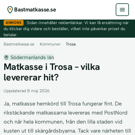
Bastmatkasse.se
ANNONS
Sidan innehåller reklamlänkar. Vi kan få ersättning när
du klickar dig vidare och beställer, vilket inte påverkar priset du
betalar.
Bastmatkasse.se
›
Kommuner
›
Trosa
Södermanlands län
Matkasse i Trosa – vilka
levererar hit?
Uppdaterad 8 maj 2026
Ja, matkasse hemkörd till Trosa fungerar fint. De
rikstäckande matkassarna levereras med PostNord
och når hela kommunen, från den lilla staden vid
kusten ut till skärgårdsbyarna. Tack vare närheten till