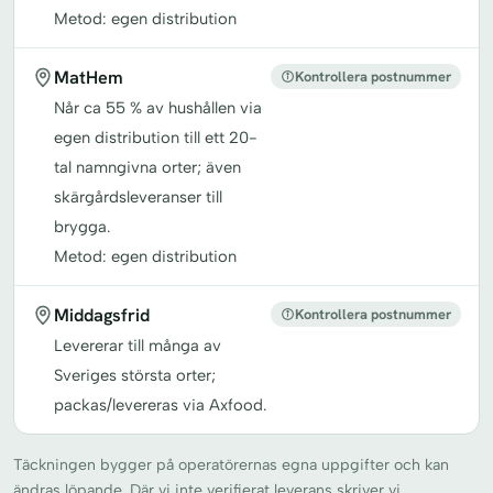
Metod: egen distribution
MatHem
Kontrollera postnummer
Når ca 55 % av hushållen via
egen distribution till ett 20-
tal namngivna orter; även
skärgårdsleveranser till
brygga.
Metod: egen distribution
Middagsfrid
Kontrollera postnummer
Levererar till många av
Sveriges största orter;
packas/levereras via Axfood.
Täckningen bygger på operatörernas egna uppgifter och kan
ändras löpande. Där vi inte verifierat leverans skriver vi