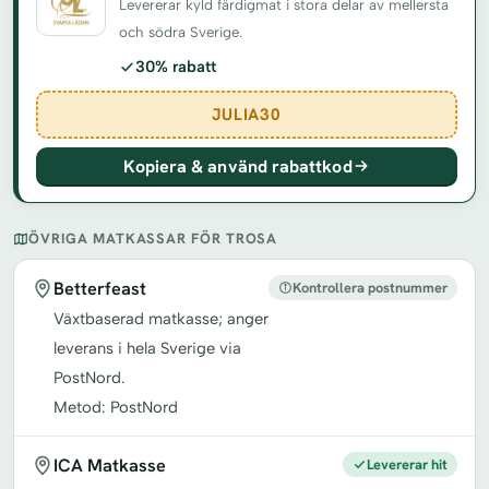
Levererar kyld färdigmat i stora delar av mellersta
och södra Sverige.
30% rabatt
JULIA30
Kopiera & använd rabattkod
ÖVRIGA MATKASSAR FÖR TROSA
Betterfeast
Kontrollera postnummer
Växtbaserad matkasse; anger
leverans i hela Sverige via
PostNord.
Metod: PostNord
ICA Matkasse
Levererar hit