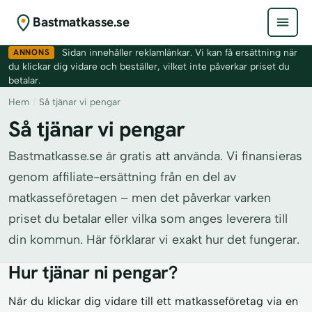
Bastmatkasse.se
ANNONS
Sidan innehåller reklamlänkar. Vi kan få ersättning när
du klickar dig vidare och beställer, vilket inte påverkar priset du
betalar.
Hem
/
Så tjänar vi pengar
Så tjänar vi pengar
Bastmatkasse.se är gratis att använda. Vi finansieras
genom affiliate-ersättning från en del av
matkasseföretagen – men det påverkar varken
priset du betalar eller vilka som anges leverera till
din kommun. Här förklarar vi exakt hur det fungerar.
Hur tjänar ni pengar?
När du klickar dig vidare till ett matkasseföretag via en