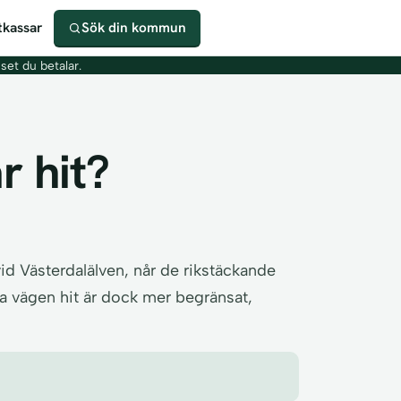
kassar
Sök din kommun
iset du betalar.
r hit?
id Västerdalälven, når de rikstäckande
a vägen hit är dock mer begränsat,