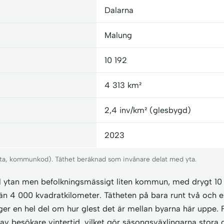
Dalarna
Malung
10 192
4 313 km²
2,4 inv/km² (glesbygd)
2023
 yta, kommunkod). Täthet beräknad som invånare delat med yta.
ill ytan men befolkningsmässigt liten kommun, med drygt 10
än 4 000 kvadratkilometer. Tätheten på bara runt två och e
er en hel del om hur glest det är mellan byarna här uppe. F
v besökare vintertid, vilket gör säsongsväxlingarna stora 