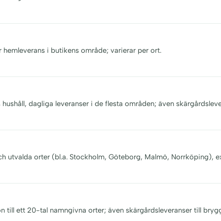
r hemleverans i butikens område; varierar per ort.
s hushåll, dagliga leveranser i de flesta områden; även skärgårdsleve
och utvalda orter (bl.a. Stockholm, Göteborg, Malmö, Norrköping), e
n till ett 20-tal namngivna orter; även skärgårdsleveranser till bryg