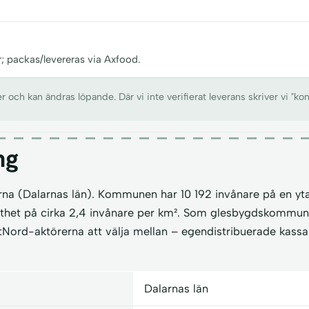
r; packas/levereras via Axfood.
ch kan ändras löpande. Där vi inte verifierat leverans skriver vi "kon
ng
rna (Dalarnas län). Kommunen har 10 192 invånare på en yta
äthet på cirka 2,4 invånare per km². Som glesbygdskommun 
Nord-aktörerna att välja mellan – egendistribuerade kassar
Dalarnas län