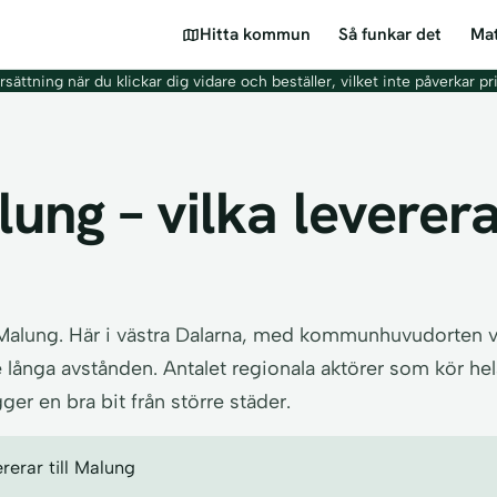
Hitta kommun
Så funkar det
Mat
sättning när du klickar dig vidare och beställer, vilket inte påverkar pr
ung – vilka leverera
i Malung. Här i västra Dalarna, med kommunhuvudorten v
långa avstånden. Antalet regionala aktörer som kör hel
er en bra bit från större städer.
rerar till Malung