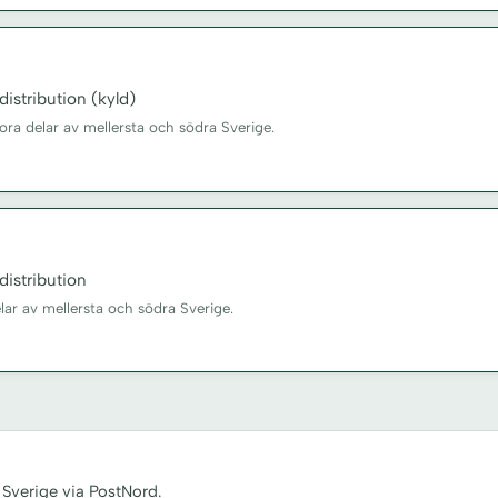
istribution (kyld)
tora delar av mellersta och södra Sverige.
istribution
elar av mellersta och södra Sverige.
 Sverige via PostNord.