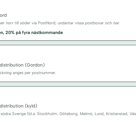
ord
sser norr till söder via PostNord; undantar vissa postboxar och öar.
xen, 20% på fyra nästkommande
distribution (Gordon)
äckning anges per postnummer.
istribution (kyld)
 södra Sverige (bl.a. Stockholm, Göteborg, Malmö, Lund, Kristianstad, Väs