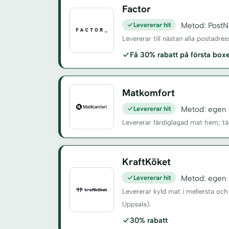
Factor
Levererar hit
Metod: PostN
Levererar till nästan alla postadre
Få 30% rabatt på första bo
Matkomfort
Levererar hit
Metod: egen 
Levererar färdiglagad mat hem; t
KraftKöket
Levererar hit
Metod: egen d
Levererar kyld mat i mellersta och
Uppsala).
30% rabatt