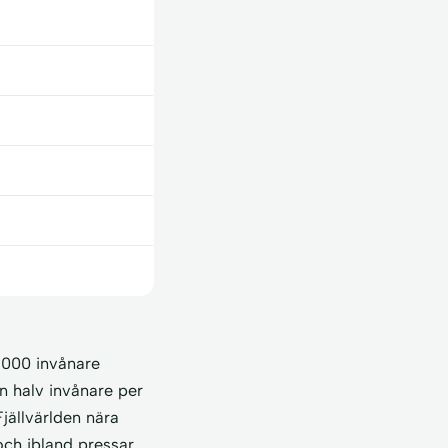
 000 invånare
n halv invånare per
jällvärlden nära
och ibland pressar