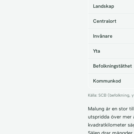
Landskap
Centralort
Invånare
Yta
Befolkningstäthet
Kommunkod
Källa: SCB (befolkning,
Malung är en stor t
utspridda över mer 
kvadratkilometer säg
Sälen drar mängder a