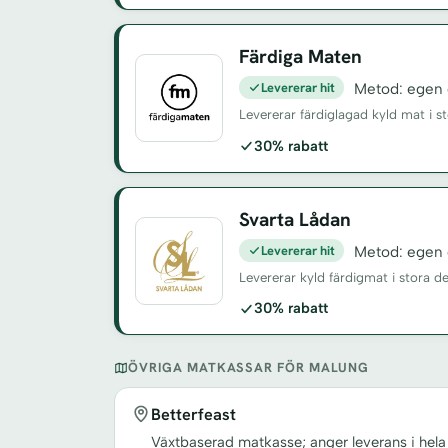
Färdiga Maten
Levererar hit
Metod: egen d
Levererar färdiglagad kyld mat i s
30% rabatt
Svarta Lådan
Levererar hit
Metod: egen d
Levererar kyld färdigmat i stora d
30% rabatt
ÖVRIGA MATKASSAR FÖR MALUNG
Betterfeast
Växtbaserad matkasse; anger leverans i hela