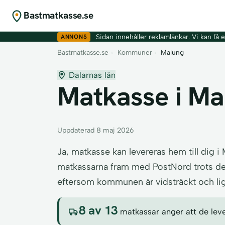
Bastmatkasse.se
ANNONS
Sidan innehåller reklamlänkar. Vi kan få er
Bastmatkasse.se
›
Kommuner
›
Malung
Dalarnas län
Matkasse i Mal
Uppdaterad 8 maj 2026
Ja, matkasse kan levereras hem till dig 
matkassarna fram med PostNord trots de 
eftersom kommunen är vidsträckt och ligg
8 av 13
matkassar anger att de leve