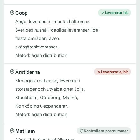
Coop
Levererar hit
Anger leverans till mer än hälften av
Sveriges hushåll, dagliga leveranser i de
flesta områden; även
skärgårdsleveranser.
Metod: egen distribution
Årstiderna
Levererar ej hit
Ekologisk matkasse; levererar i
storstäder och utvalda orter (bl.a.
Stockholm, Göteborg, Malmö,
Norrköping), expanderar.
Metod: egen distribution
MatHem
Kontrollera postnummer
Når ca 55 % av hushållen via