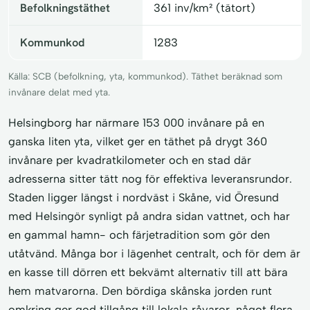
Befolkningstäthet
361 inv/km² (tätort)
Kommunkod
1283
Källa: SCB (befolkning, yta, kommunkod). Täthet beräknad som
invånare delat med yta.
Helsingborg har närmare 153 000 invånare på en
ganska liten yta, vilket ger en täthet på drygt 360
invånare per kvadratkilometer och en stad där
adresserna sitter tätt nog för effektiva leveransrundor.
Staden ligger längst i nordväst i Skåne, vid Öresund
med Helsingör synligt på andra sidan vattnet, och har
en gammal hamn- och färjetradition som gör den
utåtvänd. Många bor i lägenhet centralt, och för dem är
en kasse till dörren ett bekvämt alternativ till att bära
hem matvarorna. Den bördiga skånska jorden runt
omkring ger god tillgång till lokala råvaror, något flera