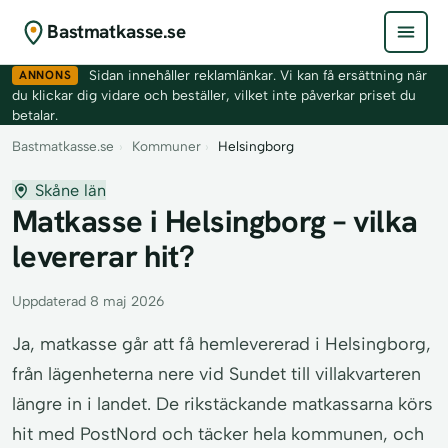
Bastmatkasse.se
ANNONS
Sidan innehåller reklamlänkar. Vi kan få ersättning när
du klickar dig vidare och beställer, vilket inte påverkar priset du
betalar.
Bastmatkasse.se
›
Kommuner
›
Helsingborg
Skåne län
Matkasse i Helsingborg – vilka
levererar hit?
Uppdaterad 8 maj 2026
Ja, matkasse går att få hemlevererad i Helsingborg,
från lägenheterna nere vid Sundet till villakvarteren
längre in i landet. De rikstäckande matkassarna körs
hit med PostNord och täcker hela kommunen, och