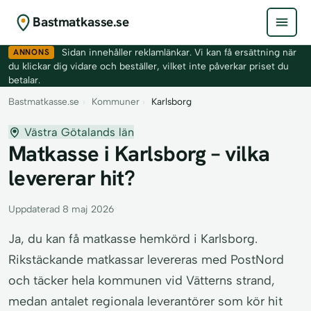
Bastmatkasse.se
ANNONS
Sidan innehåller reklamlänkar. Vi kan få ersättning när
du klickar dig vidare och beställer, vilket inte påverkar priset du
betalar.
Bastmatkasse.se
›
Kommuner
›
Karlsborg
Västra Götalands län
Matkasse i Karlsborg – vilka
levererar hit?
Uppdaterad 8 maj 2026
Ja, du kan få matkasse hemkörd i Karlsborg.
Rikstäckande matkassar levereras med PostNord
och täcker hela kommunen vid Vätterns strand,
medan antalet regionala leverantörer som kör hit