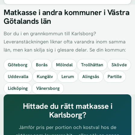
Matkasse i andra kommuner i Västra
Götalands län
Bor du i en grannkommun till Karlsborg?
Leveranstäckningen liknar ofta varandra inom samma
län, men kan skilja sig i glesare delar. Se din kommun:
Göteborg
Borås
Mölndal
Trollhättan
Skövde
Uddevalla
Kungälv
Lerum
Alingsås
Partille
Lidköping
Vänersborg
Hittade du rätt matkasse i
Karlsborg?
Jämför pris per portion och kostval hos de