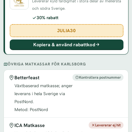
Levererar kyld färdigmat i stora delar av mellersta
och södra Sverige.
30% rabatt
JULIA30
Kopiera & använd rabattkod
ÖVRIGA MATKASSAR FÖR KARLSBORG
Betterfeast
Kontrollera postnummer
Växtbaserad matkasse; anger
leverans i hela Sverige via
PostNord.
Metod: PostNord
ICA Matkasse
Levererar ej hit