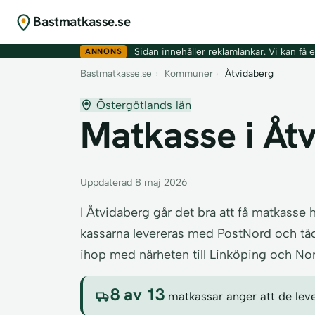
Bastmatkasse.se
ANNONS
Sidan innehåller reklamlänkar. Vi kan få er
Bastmatkasse.se
›
Kommuner
›
Åtvidaberg
Östergötlands län
Matkasse i Åtv
Uppdaterad 8 maj 2026
I Åtvidaberg går det bra att få matkasse
kassarna levereras med PostNord och täc
ihop med närheten till Linköping och No
8 av 13
matkassar anger att de lever