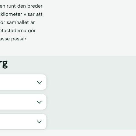
men runt den breder
kilometer visar att
för samhället är
tgötastäderna gör
kasse passar
rg