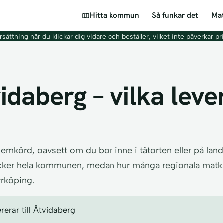
Hitta kommun
Så funkar det
Mat
sättning när du klickar dig vidare och beställer, vilket inte påverkar pr
idaberg – vilka leve
 hemkörd, oavsett om du bor inne i tätorten eller på la
ker hela kommunen, medan hur många regionala matkass
rrköping.
erar till Åtvidaberg