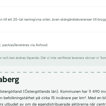
n till ett 20-tal namngivna orter; även skärgårdsleveranser till bryg
r; packas/levereras via Axfood.
ch kan ändras löpande. Där vi inte verifierat leverans skriver vi "kon
aberg
 Östergötland (Östergötlands län). Kommunen har 11 490 inv
en befolkningstäthet på cirka 15 invånare per km². Med en b
s utbudet av om de egendistribuerade aktörerna når centr