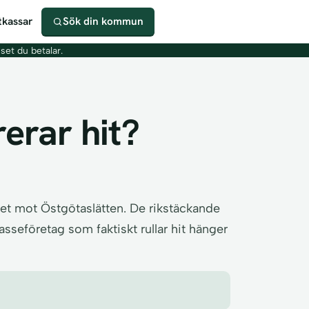
kassar
Sök din kommun
iset du betalar.
rerar hit?
ndet mot Östgötaslätten. De rikstäckande
eföretag som faktiskt rullar hit hänger