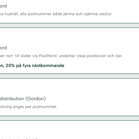
ord
enska hushåll, alla postnummer både jämna och ojämna veckor.
ord
sser norr till söder via PostNord; undantar vissa postboxar och öar.
xen, 20% på fyra nästkommande
distribution (Gordon)
äckning anges per postnummer.