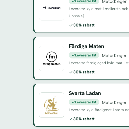
Levererar hit
Metod: egen d
Levererar kyld mat i mellersta och
Uppsala).
30% rabatt
Färdiga Maten
Levererar hit
Metod: egen d
Levererar färdiglagad kyld mat i s
30% rabatt
Svarta Lådan
Levererar hit
Metod: egen d
Levererar kyld färdigmat i stora d
30% rabatt