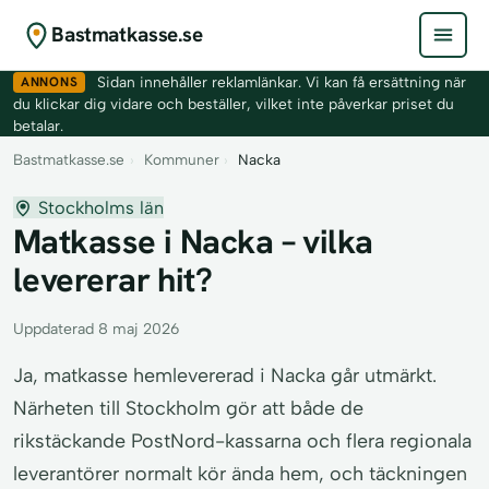
Bastmatkasse.se
ANNONS
Sidan innehåller reklamlänkar. Vi kan få ersättning när
du klickar dig vidare och beställer, vilket inte påverkar priset du
betalar.
Bastmatkasse.se
›
Kommuner
›
Nacka
Stockholms län
Matkasse i Nacka – vilka
levererar hit?
Uppdaterad 8 maj 2026
Ja, matkasse hemlevererad i Nacka går utmärkt.
Närheten till Stockholm gör att både de
rikstäckande PostNord-kassarna och flera regionala
leverantörer normalt kör ända hem, och täckningen