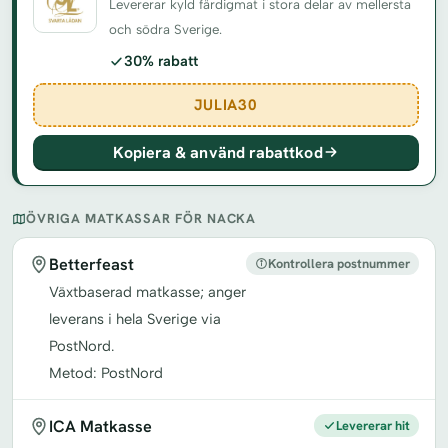
Levererar kyld färdigmat i stora delar av mellersta
och södra Sverige.
30% rabatt
JULIA30
Kopiera & använd rabattkod
ÖVRIGA MATKASSAR FÖR NACKA
Betterfeast
Kontrollera postnummer
Växtbaserad matkasse; anger
leverans i hela Sverige via
PostNord.
Metod: PostNord
ICA Matkasse
Levererar hit