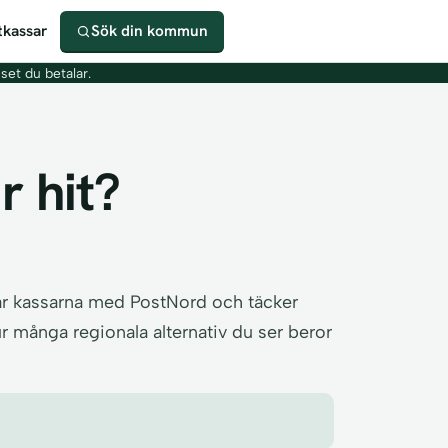
kassar
Sök din kommun
iset du betalar.
r hit?
kar kassarna med PostNord och täcker
r många regionala alternativ du ser beror