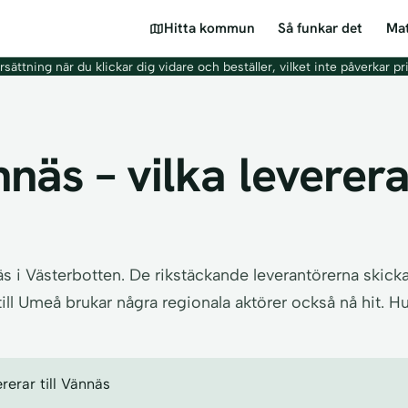
Hitta kommun
Så funkar det
Mat
sättning när du klickar dig vidare och beställer, vilket inte påverkar pr
näs – vilka leverera
s i Västerbotten. De rikstäckande leverantörerna skic
ll Umeå brukar några regionala aktörer också nå hit. Hu
erar till Vännäs