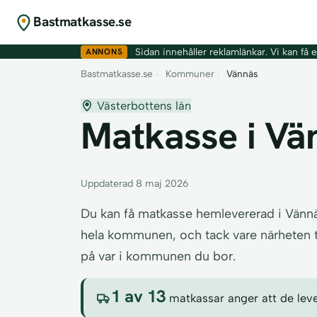
Bastmatkasse.se
ANNONS
Sidan innehåller reklamlänkar. Vi kan få er
Bastmatkasse.se
›
Kommuner
›
Vännäs
Västerbottens län
Matkasse i Vän
Uppdaterad 8 maj 2026
Du kan få matkasse hemlevererad i Vännä
hela kommunen, och tack vare närheten ti
på var i kommunen du bor.
1 av 13
matkassar anger att de lever