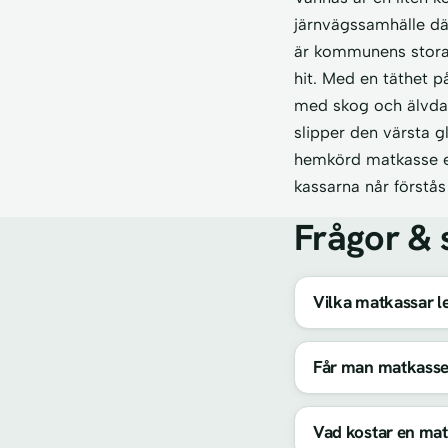
järnvägssamhälle dä
är kommunens stora f
hit. Med en täthet 
med skog och älvdal
slipper den värsta g
hemkörd matkasse et
kassarna når förstå
Frågor & 
Vilka matkassar le
Får man matkasse
Vad kostar en mat