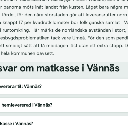
r banorna möts inåt landet från kusten. Läget bara några 
ördel, för den nära storstaden gör att leveransrutter norru
på knappt 17 per kvadratkilometer bor folk ganska samlat i 
 runtomkring. Här märks de norrländska avstånden i stort,
lesbygdsproblematiken tack vare Umeå. För den som pendlar 
t smidigt sätt att få middagen löst utan ett extra stopp. 
s hela kommunen oavsett.
svar om matkasse i Vännäs
vererar till Vännäs?
 hemlevererad i Vännäs?
kasse i Vännäs?