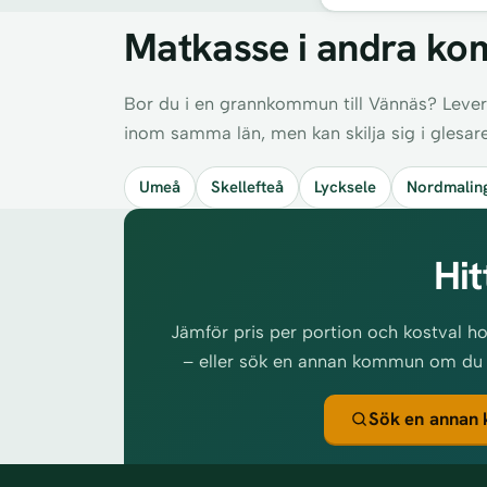
Matkasse i andra kom
Bor du i en grannkommun till Vännäs? Lever
inom samma län, men kan skilja sig i glesar
Umeå
Skellefteå
Lycksele
Nordmalin
Hit
Jämför pris per portion och kostval ho
– eller sök en annan kommun om du fly
Sök en annan