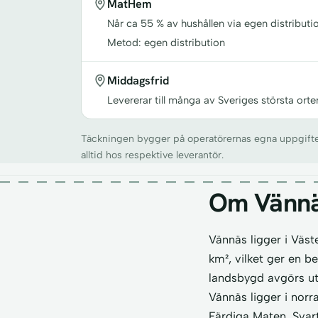
MatHem
Når ca 55 % av hushållen via egen distributio
Metod: egen distribution
Middagsfrid
Levererar till många av Sveriges största orte
Täckningen bygger på operatörernas egna uppgifter o
alltid hos respektive leverantör.
Om Vänn
Vännäs ligger i Väs
km², vilket ger en b
landsbygd avgörs ut
Vännäs ligger i norr
Färdiga Maten, Svart