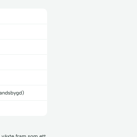
 landsbygd)
 växte fram som ett