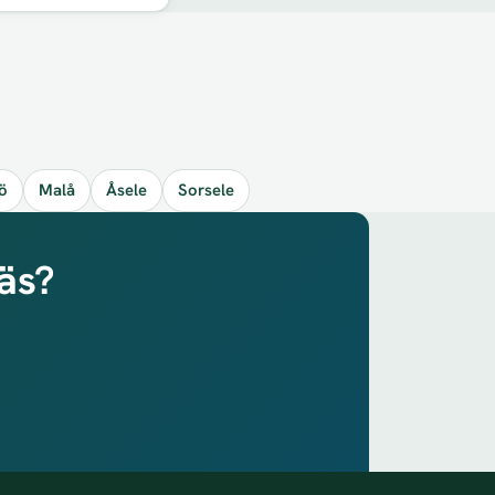
ö
Malå
Åsele
Sorsele
näs?