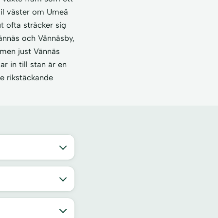
mil väster om Umeå
t ofta sträcker sig
Vännäs och Vännäsby,
 men just Vännäs
in till stan är en
De rikstäckande