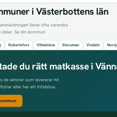
muner i Västerbottens län
anstäckningen liknar ofta varandra
e delar. Se din kommun:
g
Robertsfors
Vilhelmina
Storuman
Vindeln
Norsj
tade du rätt matkasse i Vän
s de aktörer som levererar hit
ttar eller har ett fritidshus.
 kommun