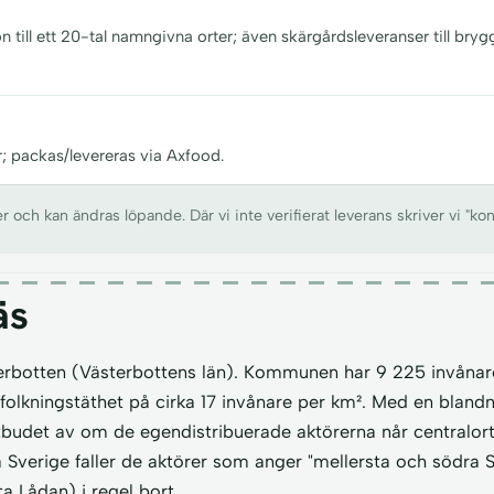
n till ett 20-tal namngivna orter; även skärgårdsleveranser till bryg
r; packas/levereras via Axfood.
ch kan ändras löpande. Där vi inte verifierat leverans skriver vi "kon
äs
terbotten (Västerbottens län). Kommunen har 9 225 invånar
efolkningstäthet på cirka 17 invånare per km². Med en bland
budet av om de egendistribuerade aktörerna når centralor
a Sverige faller de aktörer som anger "mellersta och södra S
a Lådan) i regel bort.