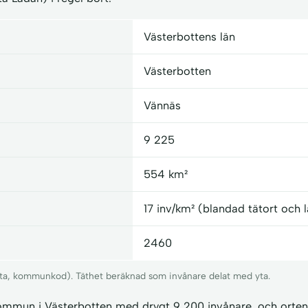
Västerbottens län
Västerbotten
Vännäs
9 225
554 km²
17 inv/km² (blandad tätort och
2460
 yta, kommunkod). Täthet beräknad som invånare delat med yta.
kommun i Västerbotten med drygt 9 200 invånare, och orten