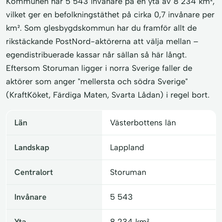
Kommunen har 5 543 invånare på en yta av 8 234 km²,
vilket ger en befolkningstäthet på cirka 0,7 invånare per
km². Som glesbygdskommun har du framför allt de
rikstäckande PostNord-aktörerna att välja mellan –
egendistribuerade kassar når sällan så här långt.
Eftersom Storuman ligger i norra Sverige faller de
aktörer som anger "mellersta och södra Sverige"
(KraftKöket, Färdiga Maten, Svarta Lådan) i regel bort.
Län
Västerbottens län
Landskap
Lappland
Centralort
Storuman
Invånare
5 543
Yta
8 234 km²