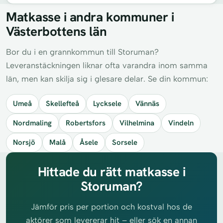
Matkasse i andra kommuner i
Västerbottens län
Bor du i en grannkommun till Storuman?
Leveranstäckningen liknar ofta varandra inom samma
län, men kan skilja sig i glesare delar. Se din kommun:
Umeå
Skellefteå
Lycksele
Vännäs
Nordmaling
Robertsfors
Vilhelmina
Vindeln
Norsjö
Malå
Åsele
Sorsele
Hittade du rätt matkasse i
Storuman?
Jämför pris per portion och kostval hos de
aktörer som levererar hit – eller sök en annan