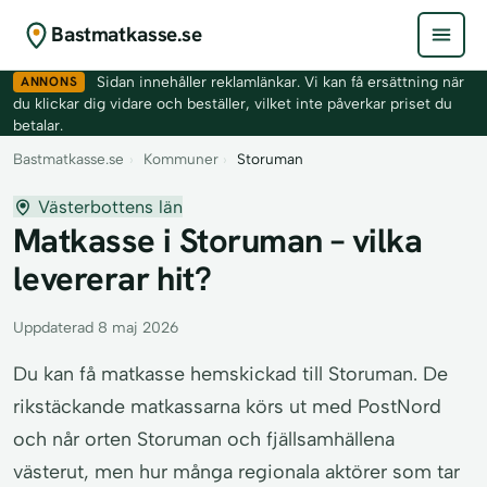
Bastmatkasse.se
ANNONS
Sidan innehåller reklamlänkar. Vi kan få ersättning när
du klickar dig vidare och beställer, vilket inte påverkar priset du
betalar.
Bastmatkasse.se
›
Kommuner
›
Storuman
Västerbottens län
Matkasse i Storuman – vilka
levererar hit?
Uppdaterad 8 maj 2026
Du kan få matkasse hemskickad till Storuman. De
rikstäckande matkassarna körs ut med PostNord
och når orten Storuman och fjällsamhällena
västerut, men hur många regionala aktörer som tar