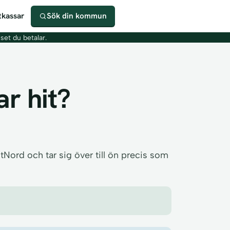
kassar
Sök din kommun
iset du betalar.
ar hit?
Nord och tar sig över till ön precis som