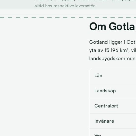
alltid hos respektive leverantör.
Om Gotla
Gotland ligger i Go
yta av 15 196 km², v
landsbygdskommun ä
Län
Landskap
Centralort
Invånare