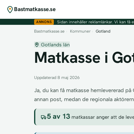
Bastmatkasse.se
ANNONS
Sidan innehåller reklamlänkar. Vi kan få er
Bastmatkasse.se
›
Kommuner
›
Gotland
Gotlands län
Matkasse i Got
Uppdaterad 8 maj 2026
Ja, du kan få matkasse hemlevererad på 
annan post, medan de regionala aktörerna 
5 av 13
matkassar anger att de lever