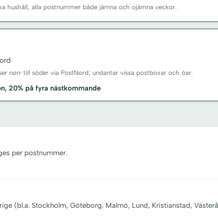
enska hushåll, alla postnummer både jämna och ojämna veckor.
ord
sser norr till söder via PostNord; undantar vissa postboxar och öar.
xen, 20% på fyra nästkommande
nges per postnummer.
rige (bl.a. Stockholm, Göteborg, Malmö, Lund, Kristianstad, Västerå