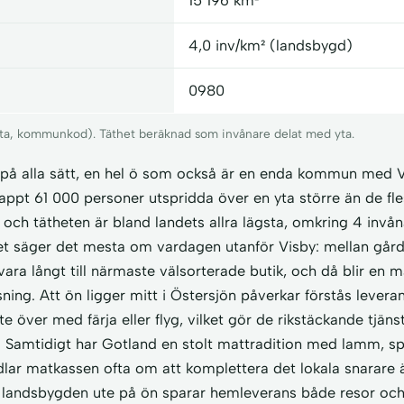
15 196 km²
4,0 inv/km² (landsbygd)
0980
 yta, kommunkod). Täthet beräknad som invånare delat med yta.
t på alla sätt, en hel ö som också är en enda kommun med V
appt 61 000 personer utspridda över en yta större än de fle
och tätheten är bland landets allra lägsta, omkring 4 invån
et säger det mesta om vardagen utanför Visby: mellan går
ara långt till närmaste välsorterade butik, och då blir en 
sning. Att ön ligger mitt i Östersjön påverkar förstås levera
 över med färja eller flyg, vilket gör de rikstäckande tjä
ad. Samtidigt har Gotland en stolt mattradition med lamm, s
dlar matkassen ofta om att komplettera det lokala snarare ä
landsbygden ute på ön sparar hemleverans både resor och 