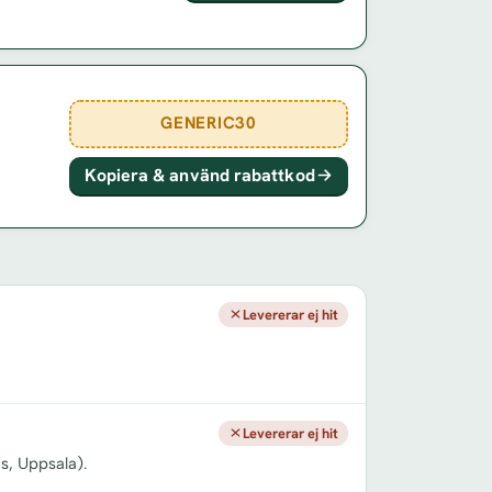
GENERIC30
Kopiera & använd rabattkod
Levererar ej hit
Levererar ej hit
s, Uppsala).