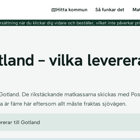
Hitta kommun
Så funkar det
Mat
sättning när du klickar dig vidare och beställer, vilket inte påverkar pr
land – vilka leverer
Gotland. De rikstäckande matkassarna skickas med Post
är färre här eftersom allt måste fraktas sjövägen.
erar till Gotland