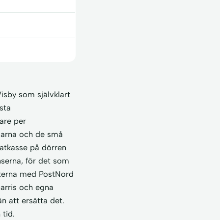
isby som självklart
sta
are per
darna och de små
matkasse på dörren
nserna, för det som
nsterna med PostNord
parris och egna
n att ersätta det.
tid.