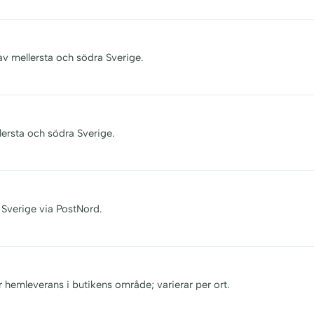
av mellersta och södra Sverige.
lersta och södra Sverige.
 Sverige via PostNord.
r hemleverans i butikens område; varierar per ort.