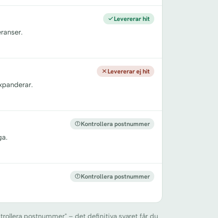
Levererar hit
ranser.
Levererar ej hit
xpanderar.
Kontrollera postnummer
ga.
Kontrollera postnummer
trollera postnummer" – det definitiva svaret får du