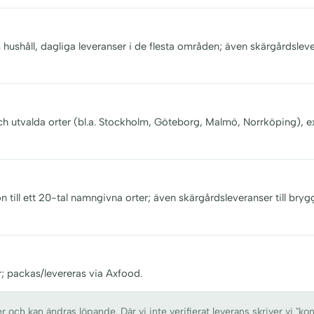
s hushåll, dagliga leveranser i de flesta områden; även skärgårdsleve
och utvalda orter (bl.a. Stockholm, Göteborg, Malmö, Norrköping), e
n till ett 20-tal namngivna orter; även skärgårdsleveranser till bryg
r; packas/levereras via Axfood.
ch kan ändras löpande. Där vi inte verifierat leverans skriver vi "kon