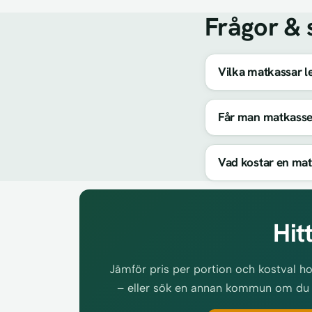
Frågor & 
Vilka matkassar le
Får man matkasse
Vad kostar en mat
Hit
Jämför pris per portion och kostval ho
– eller sök en annan kommun om du fly