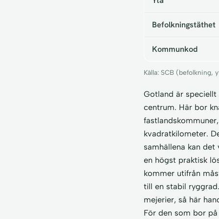
Yta
Befolkningstäthet
Kommunkod
Källa: SCB (befolkning,
Gotland är speciell
centrum. Här bor kn
fastlandskommuner, 
kvadratkilometer. D
samhällena kan det v
en högst praktisk lö
kommer utifrån måste
till en stabil ryggr
mejerier, så här han
För den som bor på 