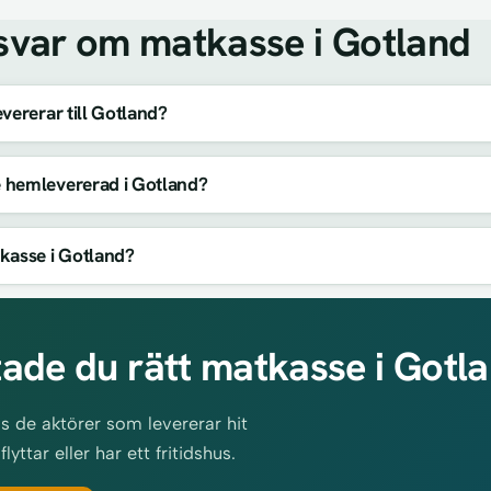
svar om matkasse i Gotland
vererar till Gotland?
 hemlevererad i Gotland?
kasse i Gotland?
tade du rätt matkasse i Gotl
s de aktörer som levererar hit
ttar eller har ett fritidshus.