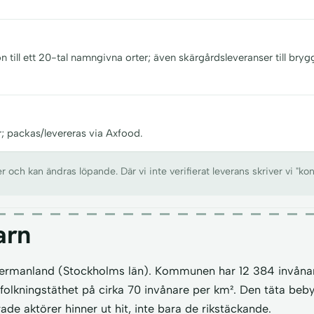
n till ett 20-tal namngivna orter; även skärgårdsleveranser till bryg
r; packas/levereras via Axfood.
ch kan ändras löpande. Där vi inte verifierat leverans skriver vi "kon
arn
dermanland (Stockholms län). Kommunen har 12 384 invånar
efolkningstäthet på cirka 70 invånare per km². Den täta beb
ade aktörer hinner ut hit, inte bara de rikstäckande.