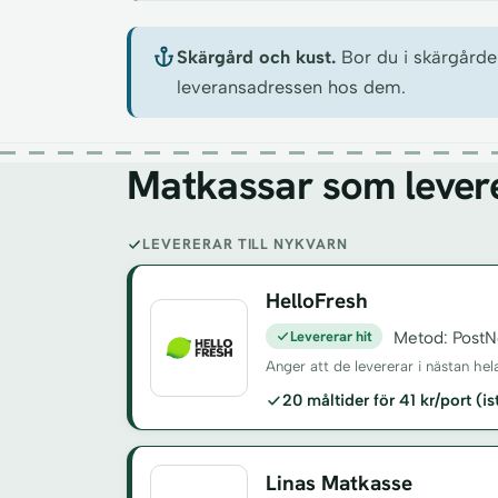
Skärgård och kust.
Bor du i skärgården
leveransadressen hos dem.
Matkassar som levere
LEVERERAR TILL NYKVARN
HelloFresh
Levererar hit
Metod: PostN
Anger att de levererar i nästan hel
20 måltider för 41 kr/port (i
Linas Matkasse