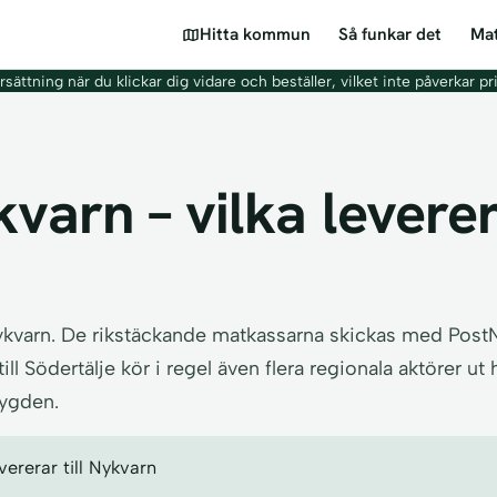
Hitta kommun
Så funkar det
Mat
sättning när du klickar dig vidare och beställer, vilket inte påverkar pr
varn – vilka leverer
Nykvarn. De rikstäckande matkassarna skickas med Pos
 Södertälje kör i regel även flera regionala aktörer ut h
bygden.
ererar till Nykvarn