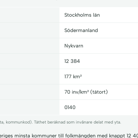
Stockholms län
Södermanland
Nykvarn
12 384
177 km²
70 inv/km² (tätort)
0140
 yta, kommunkod). Täthet beräknad som invånare delat med yta.
eriges minsta kommuner till folkmängden med knappt 12 4