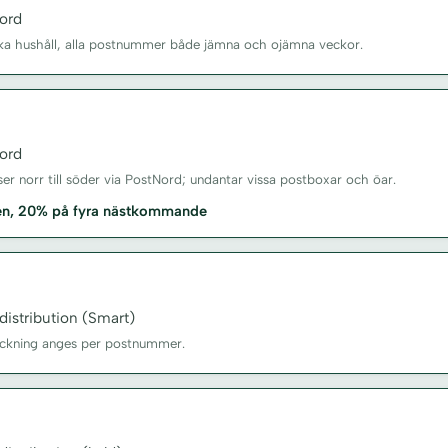
ord
enska hushåll, alla postnummer både jämna och ojämna veckor.
ord
sser norr till söder via PostNord; undantar vissa postboxar och öar.
xen, 20% på fyra nästkommande
istribution (Smart)
äckning anges per postnummer.