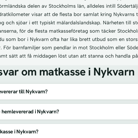
sörmländska delen av Stockholms län, alldeles intill Södertäl
ratkilometer visar att de flesta bor samlat kring Nykvarns 
och sjöar i ett typiskt mälardalslandskap. Närheten till s
anserna, för de flesta matkasseföretag som täcker Stockho
 du som bor i Nykvarn ofta har lika brett utbud som en stor
 För barnfamiljer som pendlar in mot Stockholm eller Söder
mt sätt att få middagen löst utan att stanna och handla p
svar om matkasse i Nykvarn
vererar till Nykvarn?
 hemlevererad i Nykvarn?
kasse i Nykvarn?