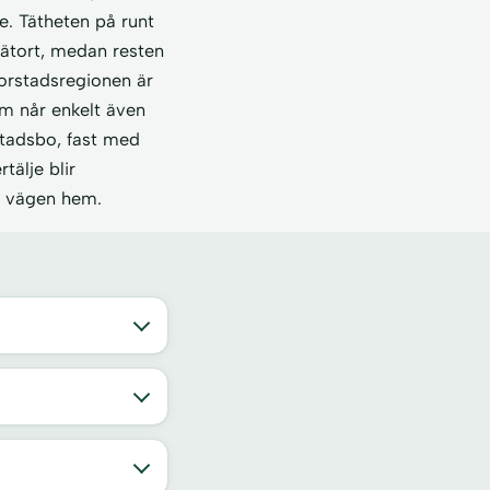
je. Tätheten på runt
tätort, medan resten
torstadsregionen är
lm når enkelt även
stadsbo, fast med
tälje blir
å vägen hem.