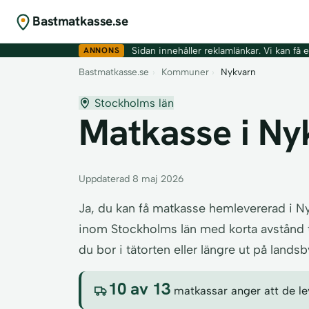
Bastmatkasse.se
ANNONS
Sidan innehåller reklamlänkar. Vi kan få er
Bastmatkasse.se
›
Kommuner
›
Nykvarn
Stockholms län
Matkasse i Nyk
Uppdaterad 8 maj 2026
Ja, du kan få matkasse hemlevererad i 
inom Stockholms län med korta avstånd till
du bor i tätorten eller längre ut på lands
10 av 13
matkassar anger att de lev