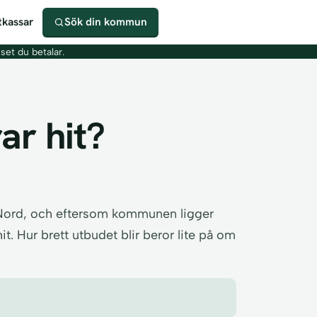
kassar
Sök din kommun
iset du betalar.
ar hit?
tNord, och eftersom kommunen ligger
it. Hur brett utbudet blir beror lite på om