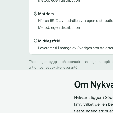
Metod: egen distribution
MatHem
Når ca 55 % av hushållen via egen distributio
Metod: egen distribution
Middagsfrid
Levererar till många av Sveriges största orte
Täckningen bygger på operatörernas egna uppgifter o
alltid hos respektive leverantör.
Om Nykv
Nykvarn ligger i Sö
km², vilket ger en b
flesta egendistribuer