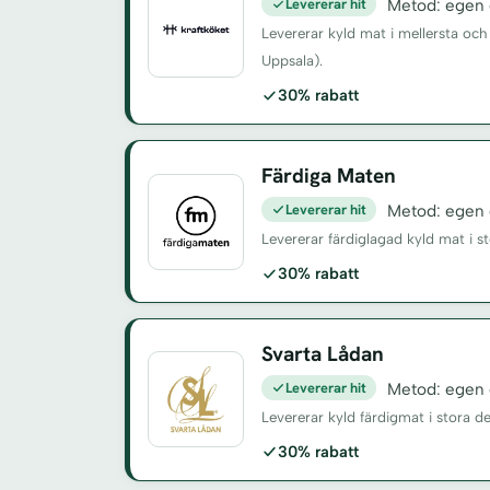
Levererar hit
Metod: egen d
Levererar kyld mat i mellersta och
Uppsala).
30% rabatt
Färdiga Maten
Levererar hit
Metod: egen d
Levererar färdiglagad kyld mat i s
30% rabatt
Svarta Lådan
Levererar hit
Metod: egen d
Levererar kyld färdigmat i stora d
30% rabatt