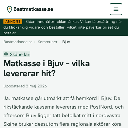
Bastmatkasse.se
ANNONS
Sidan innehåller reklamlänkar. Vi kan få ersättning när
du klickar dig vidare och beställer, vilket inte påverkar priset du
betalar.
Bastmatkasse.se
›
Kommuner
›
Bjuv
Skåne län
Matkasse i Bjuv – vilka
levererar hit?
Uppdaterad 8 maj 2026
Ja, matkasse går utmärkt att få hemkörd i Bjuv. De
rikstäckande kassarna levereras med PostNord, och
eftersom Bjuv ligger tätt befolkat mitt i nordvästra
Skåne brukar dessutom flera regionala aktörer köra