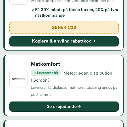
via PostNord; undantar vissa postboxar och öar.
Få 30% rabatt på första boxen, 20% på fyra
nästkommande
GENERIC30
Kopiera & använd rabattkod
Matkomfort
Levererar hit
Metod: egen distribution
(Gordon)
Levererar färdiglagad mat hem; täckning anges per
postnummer.
Se erbjudande