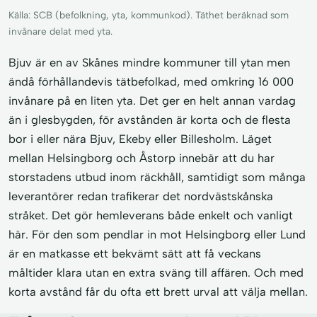
Källa: SCB (befolkning, yta, kommunkod). Täthet beräknad som
invånare delat med yta.
Bjuv är en av Skånes mindre kommuner till ytan men
ändå förhållandevis tätbefolkad, med omkring 16 000
invånare på en liten yta. Det ger en helt annan vardag
än i glesbygden, för avstånden är korta och de flesta
bor i eller nära Bjuv, Ekeby eller Billesholm. Läget
mellan Helsingborg och Åstorp innebär att du har
storstadens utbud inom räckhåll, samtidigt som många
leverantörer redan trafikerar det nordvästskånska
stråket. Det gör hemleverans både enkelt och vanligt
här. För den som pendlar in mot Helsingborg eller Lund
är en matkasse ett bekvämt sätt att få veckans
måltider klara utan en extra sväng till affären. Och med
korta avstånd får du ofta ett brett urval att välja mellan.