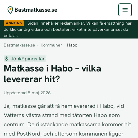
Bastmatkasse.se
ANNONS
Sidan innehåller reklamlänkar. Vi kan få ersättning när
du klickar dig vidare och beställer, vilket inte påverkar priset du
betalar.
Bastmatkasse.se
›
Kommuner
›
Habo
Jönköpings län
Matkasse i Habo – vilka
levererar hit?
Uppdaterad 8 maj 2026
Ja, matkasse går att få hemlevererad i Habo, vid
Vätterns västra strand med tätorten Habo som
centrum. De rikstäckande matkassarna kommer hit
med PostNord, och eftersom kommunen ligger