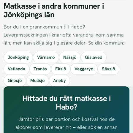
Matkasse i andra kommuner i
Jönköpings län
Bor du i en grannkommun till Habo?
Leveranstäckningen liknar ofta varandra inom samma
län, men kan skilja sig i glesare delar. Se din kommun:
Jönköping
Värnamo
Nässjö
Gislaved
Vetlanda
Tranås
Eksjö
Vaggeryd
Sävsjö
Gnosjö
Mullsjö
Aneby
Hittade du rätt matkasse i
Habo?
Jämför pris per portion och kostval hos de
aktörer som levererar hit – eller sök en annan