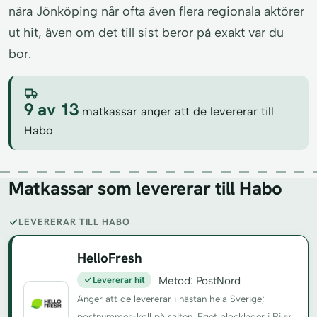
nära Jönköping når ofta även flera regionala aktörer
ut hit, även om det till sist beror på exakt var du
bor.
9 av 13
matkassar anger att de levererar till
Habo
Matkassar som levererar till Habo
LEVERERAR TILL HABO
HelloFresh
Levererar hit
Metod: PostNord
Anger att de levererar i nästan hela Sverige;
postnummer-koll på sajten. Eget plocklager i Bjuv.