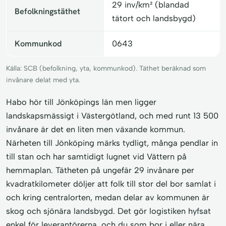
29 inv/km² (blandad
Befolkningstäthet
tätort och landsbygd)
Kommunkod
0643
Källa: SCB (befolkning, yta, kommunkod). Täthet beräknad som
invånare delat med yta.
Habo hör till Jönköpings län men ligger
landskapsmässigt i Västergötland, och med runt 13 500
invånare är det en liten men växande kommun.
Närheten till Jönköping märks tydligt, många pendlar in
till stan och har samtidigt lugnet vid Vättern på
hemmaplan. Tätheten på ungefär 29 invånare per
kvadratkilometer döljer att folk till stor del bor samlat i
och kring centralorten, medan delar av kommunen är
skog och sjönära landsbygd. Det gör logistiken hyfsat
enkel för leverantörerna, och du som bor i eller nära