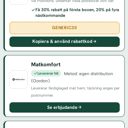
via PostNord; undantar vissa postboxar och öar.
Få 30% rabatt på första boxen, 20% på fyra
nästkommande
GENERIC30
Kopiera & använd rabattkod
Matkomfort
Levererar hit
Metod: egen distribution
(Gordon)
Levererar färdiglagad mat hem; täckning anges per
postnummer.
Se erbjudande