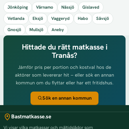
Jönköping
Värnamo
Nässjö
Gislaved
Vetlanda
Eksjö
Vaggeryd
Habo
Sävsjö
Gnosjö
Mullsjö
Aneby
Hittade du rätt matkasse i
Tranås?
Jämför pris per portion och kostval hos de
aktörer som levererar hit – eller sök en annan
kommun om du flyttar eller har ett fritidshus.
Sök en annan kommun
Bastmatkasse.se
Vi visar vilka matkassar och måltidslådor som