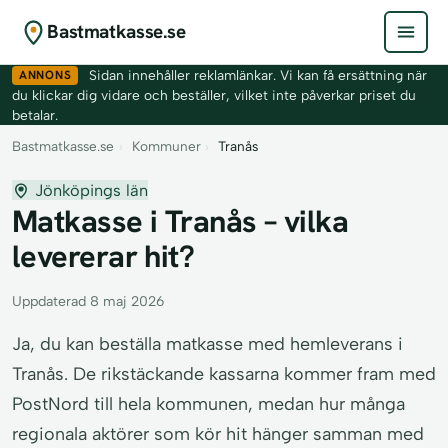
Bastmatkasse.se
ANNONS
Sidan innehåller reklamlänkar. Vi kan få ersättning när
du klickar dig vidare och beställer, vilket inte påverkar priset du
betalar.
Bastmatkasse.se
›
Kommuner
›
Tranås
Jönköpings län
Matkasse i Tranås – vilka
levererar hit?
Uppdaterad 8 maj 2026
Ja, du kan beställa matkasse med hemleverans i
Tranås. De rikstäckande kassarna kommer fram med
PostNord till hela kommunen, medan hur många
regionala aktörer som kör hit hänger samman med