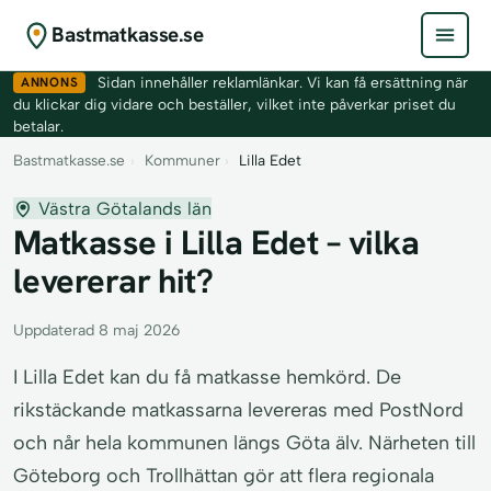
Bastmatkasse.se
ANNONS
Sidan innehåller reklamlänkar. Vi kan få ersättning när
du klickar dig vidare och beställer, vilket inte påverkar priset du
betalar.
Bastmatkasse.se
›
Kommuner
›
Lilla Edet
Västra Götalands län
Matkasse i Lilla Edet – vilka
levererar hit?
Uppdaterad 8 maj 2026
I Lilla Edet kan du få matkasse hemkörd. De
rikstäckande matkassarna levereras med PostNord
och når hela kommunen längs Göta älv. Närheten till
Göteborg och Trollhättan gör att flera regionala