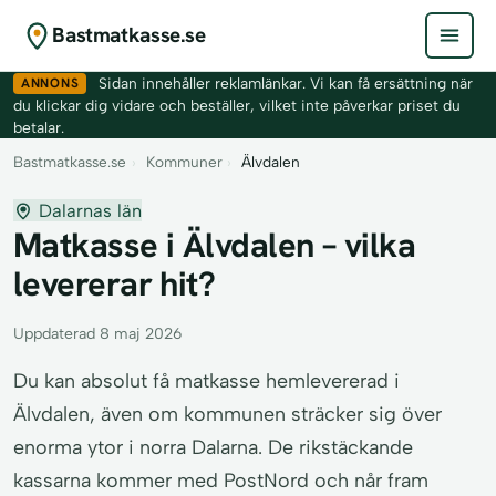
Bastmatkasse.se
ANNONS
Sidan innehåller reklamlänkar. Vi kan få ersättning när
du klickar dig vidare och beställer, vilket inte påverkar priset du
betalar.
Bastmatkasse.se
›
Kommuner
›
Älvdalen
Dalarnas län
Matkasse i Älvdalen – vilka
levererar hit?
Uppdaterad 8 maj 2026
Du kan absolut få matkasse hemlevererad i
Älvdalen, även om kommunen sträcker sig över
enorma ytor i norra Dalarna. De rikstäckande
kassarna kommer med PostNord och når fram