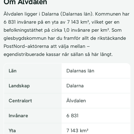
Om Älvdalen
Älvdalen ligger i Dalarna (Dalarnas län). Kommunen har
6 831 invånare på en yta av 7 143 km², vilket ger en
befolkningstäthet på cirka 1,0 invånare per km². Som
glesbygdskommun har du framför allt de rikstäckande
PostNord-aktörerna att välja mellan –
egendistribuerade kassar når sällan så här långt.
Län
Dalarnas län
Landskap
Dalarna
Centralort
Älvdalen
Invånare
6 831
Yta
7 143 km²