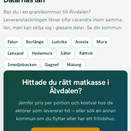
Bor du i en grannkommun till Älvdalen?
Leveranstäckningen liknar ofta varandra inom samma
län, men kan skilja sig i glesare delar. Se din kommun:
Falun
Borlänge
Ludvika
Avesta
Mora
Leksand
Hedemora
Säter
Rättvik
Smedjebacken
Gagnef
Malung
Hittade du rätt matkasse i
Älvdalen?
Jämför pris per portion och kostval hos de
aktörer som levererar hit – eller sök en annan
kommun om du flyttar eller har ett fritidshus.