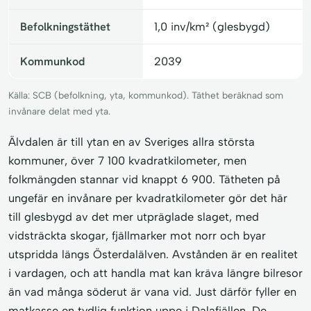
Befolkningstäthet
1,0 inv/km² (glesbygd)
Kommunkod
2039
Källa: SCB (befolkning, yta, kommunkod). Täthet beräknad som
invånare delat med yta.
Älvdalen är till ytan en av Sveriges allra största
kommuner, över 7 100 kvadratkilometer, men
folkmängden stannar vid knappt 6 900. Tätheten på
ungefär en invånare per kvadratkilometer gör det här
till glesbygd av det mer utpräglade slaget, med
vidsträckta skogar, fjällmarker mot norr och byar
utspridda längs Österdalälven. Avstånden är en realitet
i vardagen, och att handla mat kan kräva längre bilresor
än vad många söderut är vana vid. Just därför fyller en
matkasse en tydlig funktion uppe i Dalafjällen. De